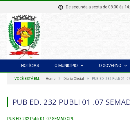
De segunda a sexta de 08:00 à
NOTÍCIAS
O MUNICÍPIO
O GOVERNO
»
»
VOCÊ ESTÁ EM:
Home
Diário Oficial
PUB ED. 232 Publi 01 .
PUB ED. 232 PUBLI 01 .07 SEMA
PUB ED. 232 Publi 01 .07 SEMAD CPL