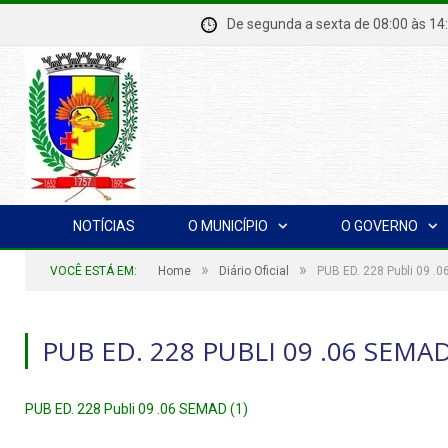
De segunda a sexta de 08:00 à
NOTÍCIAS
O MUNICÍPIO
O GOVERNO
»
»
VOCÊ ESTÁ EM:
Home
Diário Oficial
PUB ED. 228 Publi 09 .
PUB ED. 228 PUBLI 09 .06 SEMAD
PUB ED. 228 Publi 09 .06 SEMAD (1)