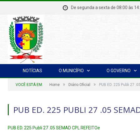
De segunda a sexta de 08:00 à
NOTÍCIAS
O MUNICÍPIO
O GOVERNO
»
»
VOCÊ ESTÁ EM:
Home
Diário Oficial
PUB ED. 225 Publi 27 
PUB ED. 225 PUBLI 27 .05 SEMA
PUB ED. 225 Publi 27 .05 SEMAD CPL REFEITOe