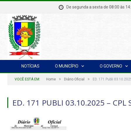
De segunda a sexta de 08:00 à
NOTÍCIAS
O MUNICÍPIO
O GOVERNO
»
»
VOCÊ ESTÁ EM:
Home
Diário Oficial
ED. 171 Publi 03.10.2
ED. 171 PUBLI 03.10.2025 – CP