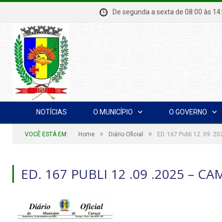
De segunda a sexta de 08:00 à
NOTÍCIAS
O MUNICÍPIO
O GOVERNO
»
»
VOCÊ ESTÁ EM:
Home
Diário Oficial
ED. 167 Publi 12 .09 .
ED. 167 PUBLI 12 .09 .2025 – C