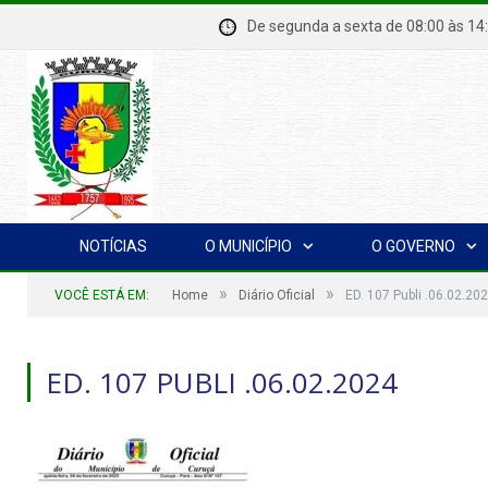
De segunda a sexta de 08:00 à
NOTÍCIAS
O MUNICÍPIO
O GOVERNO
»
»
VOCÊ ESTÁ EM:
Home
Diário Oficial
ED. 107 Publi .06.02.20
ED. 107 PUBLI .06.02.2024