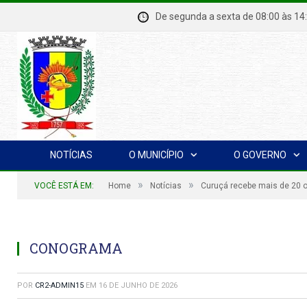
De segunda a sexta de 08:00 à
NOTÍCIAS
O MUNICÍPIO
O GOVERNO
»
»
VOCÊ ESTÁ EM:
Home
Notícias
Curuçá recebe mais de 20 of
CONOGRAMA
POR
CR2-ADMIN15
EM
16 DE JUNHO DE 2026