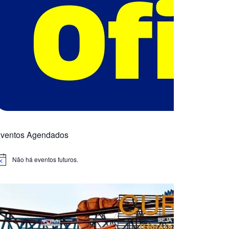
ventos Agendados
Não há eventos futuros.
otice