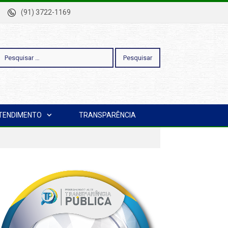
-Pa
(91) 3722-1169
esquisar
TENDIMENTO
TRANSPARÊNCIA
or: