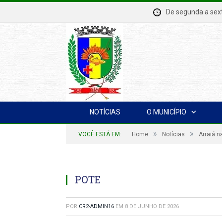
De segunda a se
NOTÍCIAS
O MUNICÍPIO
»
»
VOCÊ ESTÁ EM:
Home
Notícias
Arraiá n
POTE
POR
CR2-ADMIN16
EM
8 DE JUNHO DE 2026