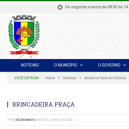
De segunda a sexta de 08:00 à
NOTÍCIAS
O MUNICÍPIO
O GOVERNO
»
»
VOCÊ ESTÁ EM:
Home
Notícias
Arraiá na Terra do Folclore
BRINCADEIRA PRAÇA
POR
CR2-ADMIN16
EM
8 DE JUNHO DE 2026