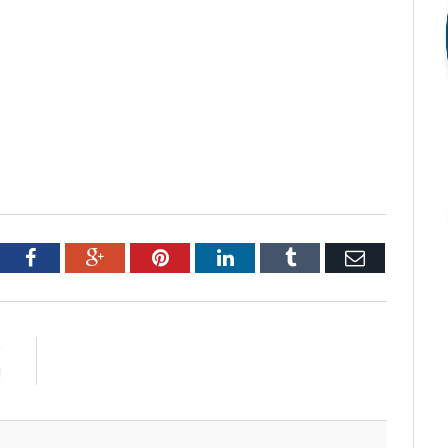
tter
Facebook
Google+
Pinterest
LinkedIn
Tumblr
Email
R
!