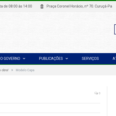
xta de 08:00 às 14:00
Praça Coronel Horácio, nº 70. Curuçá
P
O GOVERNO
PUBLICAÇÕES
SERVIÇOS
A
p
»
 obra!
Modelo Capa
0