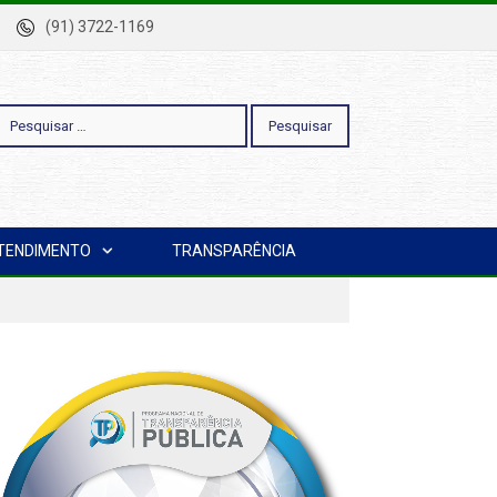
-Pa
(91) 3722-1169
esquisar
TENDIMENTO
TRANSPARÊNCIA
or: