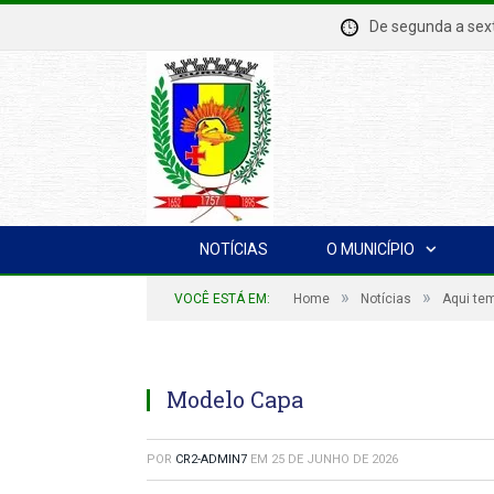
De segunda a se
NOTÍCIAS
O MUNICÍPIO
»
»
VOCÊ ESTÁ EM:
Home
Notícias
Aqui tem
Modelo Capa
POR
CR2-ADMIN7
EM
25 DE JUNHO DE 2026