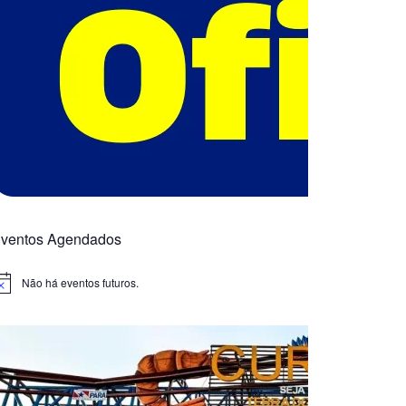
ventos Agendados
Não há eventos futuros.
otice