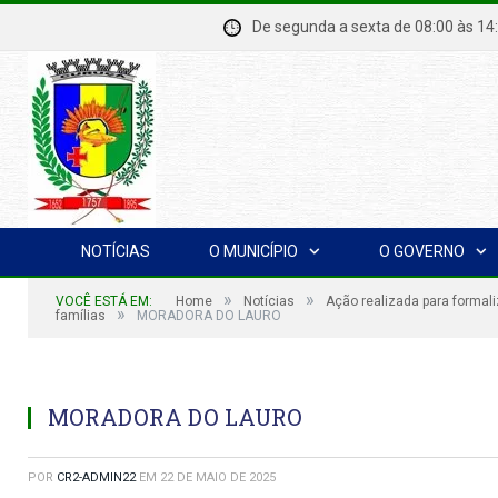
De segunda a sexta de 08:00 à
NOTÍCIAS
O MUNICÍPIO
O GOVERNO
»
»
VOCÊ ESTÁ EM:
Home
Notícias
Ação realizada para formal
»
famílias
MORADORA DO LAURO
MORADORA DO LAURO
POR
CR2-ADMIN22
EM
22 DE MAIO DE 2025