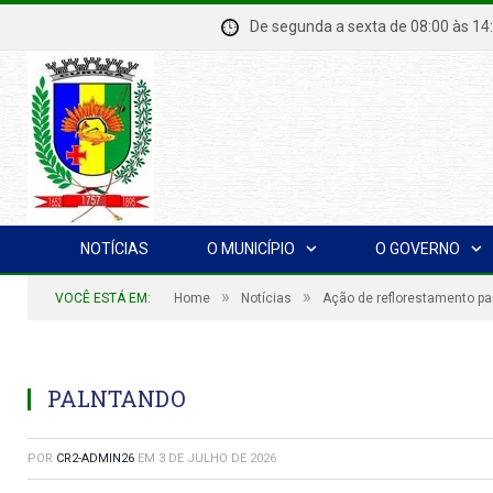
De segunda a sexta de 08:00 à
NOTÍCIAS
O MUNICÍPIO
O GOVERNO
»
»
VOCÊ ESTÁ EM:
Home
Notícias
Ação de reflorestamento p
PALNTANDO
POR
CR2-ADMIN26
EM
3 DE JULHO DE 2026