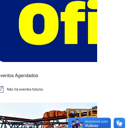
ventos Agendados
Não há eventos futuros.
otice