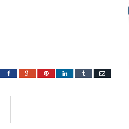
tter
Facebook
Google+
Pinterest
LinkedIn
Tumblr
Email
R
o
o
e