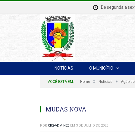
De segunda a se
NOTÍCIAS
O MUNICÍPIO
»
»
VOCÊ ESTÁ EM:
Home
Notícias
Ação de
MUDAS NOVA
POR
CR2-ADMIN26
EM
3 DE JULHO DE 2026