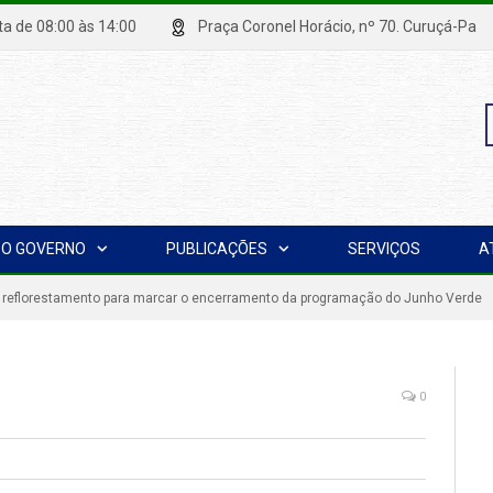
xta de 08:00 às 14:00
Praça Coronel Horácio, nº 70. Curuçá
P
O GOVERNO
PUBLICAÇÕES
SERVIÇOS
A
p
 reflorestamento para marcar o encerramento da programação do Junho Verde
0