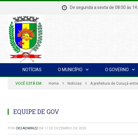
De segunda a sexta de 08:00 à
NOTÍCIAS
O MUNICÍPIO
O GOVERNO
»
»
VOCÊ ESTÁ EM:
Home
Notícias
A prefeitura de Curuçá entr
EQUIPE DE GOV
POR
CR2-ADMIN22
EM
17 DE DEZEMBRO DE 2025