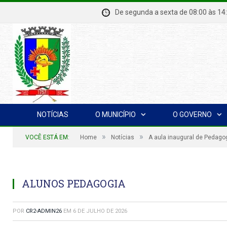
De segunda a sexta de 08:00 à
NOTÍCIAS
O MUNICÍPIO
O GOVERNO
»
»
VOCÊ ESTÁ EM:
Home
Notícias
A aula inaugural de Pedag
ALUNOS PEDAGOGIA
POR
CR2-ADMIN26
EM
6 DE JULHO DE 2026