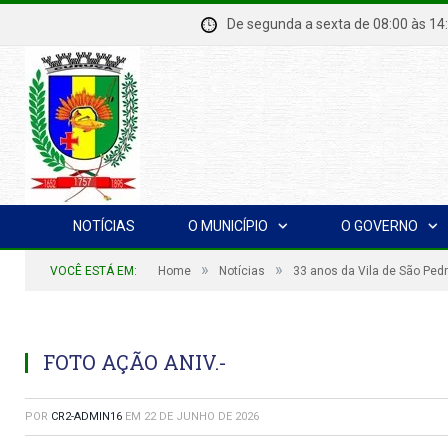
De segunda a sexta de 08:00 à
NOTÍCIAS
O MUNICÍPIO
O GOVERNO
»
»
VOCÊ ESTÁ EM:
Home
Notícias
33 anos da Vila de São Ped
FOTO AÇÃO ANIV.-
POR
CR2-ADMIN16
EM
22 DE JUNHO DE 2026