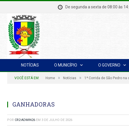
De segunda a sexta de 08:00 à
NOTÍCIAS
O MUNICÍPIO
O GOVERNO
»
»
VOCÊ ESTÁ EM:
Home
Notícias
1ª Corrida de São Pedro na
GANHADORAS
POR
CR2-ADMIN26
EM
3 DE JULHO DE 2026